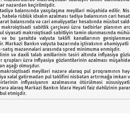
lər nəzərdən keçirilmişdir.
tədiyə balansında yaxşılaşma meyilləri müşahidə edilir. Nisbə
, habelə rüblük idxalın azalması tədiyə balansının cari hesa
ticarət balansında və cari əməliyyatlar hesabında müsbət sald
makroiqtisadi sabitlik çərçivəsi üzrə tədbirlər planının ar
pul siyasəti makroiqtisadi sabitliyin təmin olunmasında mühü
 və bu şəraitdə valyuta təklifi kanallarının genişlənm
r. Mərkəzi Bankın valyuta bazarında iştirakının əhəmiyyə
ış-satış məzənnələri arasında spred minimuma enmişdir.
in və daxili tələb amillərinin təsiri altında inflyasiya göz
r qrupları üzrə inflyasiya gözləntilərinin azalması müşahidə
rən aşağı olmuşdur.
akroiqtisadi meyilləri nəzərə alaraq pul proqramının həyat
iyə xələl gətirmədən pul təklifini nisbətən artırmağa imkan v
rlərinin inflyasiyanın azalmasına ötürülməsi xüsusiyyətl
əzərə alaraq Mərkəzi Bankın İdarə Heyəti faiz dəhlizinin par
ul etmişdir.