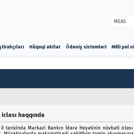
MEAS
ştirakçıları
Hüquqi aktlar
Ödəniş sistemləri
Milli pul 
 iclası haqqında
 il tarixində Mərkəzi Bankın İdarə Heyətinin növbəti iclası 
 Müzakirələrdə makroiqtisadi sabitliyin təmin olunmasına 