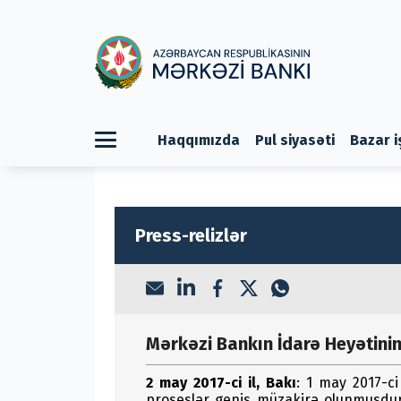
Haqqımızda
Pul siyasəti
Bazar i
Press-relizlər
Mərkəzi Bankın İdarə Heyətinin
2 may 2017-ci il, Bakı
: 1 may 2017-ci
proseslər geniş müzakirə olunmuşdur.