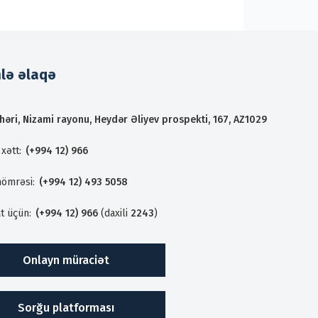
mlə əlaqə
həri, Nizami rayonu, Heydər Əliyev prospekti, 167, AZ1029
xətt:
(+994 12) 966
nömrəsi:
(+994 12) 493 5058
t üçün:
(+994 12) 966
(daxili
2243
)
Onlayn müraciət
Sorğu platforması