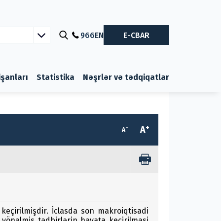
966
EN
E-CBAR
nişanları
Statistika
Nəşrlər və tədqiqatlar
-
+
A
A
keçirilmişdir. İclasda son makroiqtisadi
yönəlmiş tədbirlərin həyata keçirilməsi