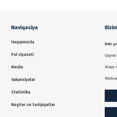
Naviqasiya
Bizi
Haqqımızda
Bakı şə
Pul siyasəti
Qaynar 
Media
Əlaqə 
Mətbua
Vakansiyalar
Statistika
Nəşrlər və tədqiqatlar