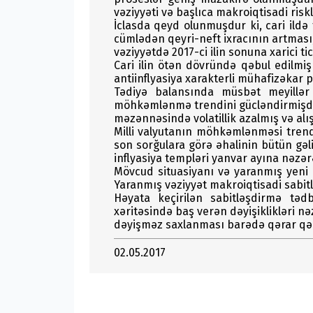
vəziyyəti və başlıca makroiqtisadi risk
İclasda qeyd olunmuşdur ki, cari ildə 
cümlədən qeyri-neft ixracının artması
vəziyyətdə 2017-ci ilin sonuna xarici 
Cari ilin ötən dövründə qəbul edilmiş 
antiinflyasiya xarakterli mühafizəkar 
Tədiyə balansında müsbət meyillər
möhkəmlənmə trendini gücləndirmişdi
məzənnəsində volatillik azalmış və al
Milli valyutanın möhkəmlənməsi trendin
son sorğulara görə əhalinin bütün gəli
inflyasiya templəri yanvar ayına nəzə
Mövcud situasiyanı və yaranmış yeni m
Yaranmış vəziyyət makroiqtisadi sabitl
Həyata keçirilən sabitləşdirmə tədbi
xəritəsində baş verən dəyişiklikləri n
dəyişməz saxlanması barədə qərar qəb
02.05.2017