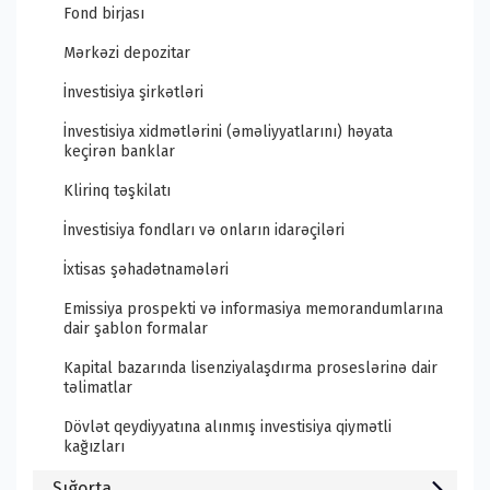
Fond birjası
Mərkəzi depozitar
İnvestisiya şirkətləri
İnvestisiya xidmətlərini (əməliyyatlarını) həyata
keçirən banklar
Klirinq təşkilatı
İnvestisiya fondları və onların idarəçiləri
İxtisas şəhadətnamələri
Emissiya prospekti və informasiya memorandumlarına
dair şablon formalar
Kapital bazarında lisenziyalaşdırma proseslərinə dair
təlimatlar
Dövlət qeydiyyatına alınmış investisiya qiymətli
kağızları
Sığorta