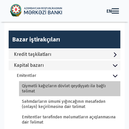
EN
Bazar iştirakçıları
Kredit təşkilatları
Kapital bazarı
Emitentlər
Qiymətli kağızların dövlət qeydiyyatı ilə bağlı
təlimat
Səhmdarların ümumi yığıncağının məsafədən
(onlayn) keçirilməsinə dair təlimat
Emitentlər tərəfindən məlumatların açıqlanmasına
dair Təlimat