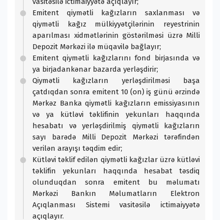
vasitəsilə ictimaiyyətə açıqlayır;
Emitent qiymətli kağızların saxlanması və
qiymətli kağız mülkiyyətçilərinin reyestrinin
aparılması xidmətlərinin göstərilməsi üzrə Milli
Depozit Mərkəzi ilə müqavilə bağlayır;
Emitent qiymətli kağızlarını fond birjasında və
ya birjadankənar bazarda yerləşdirir;
Qiymətli kağızların yerləşdirilməsi başa
çatdıqdan sonra emitent 10 (on) iş günü ərzində
Mərkəz Banka qiymətli kağızların emissiyasının
və ya kütləvi təklifinin yekunları haqqında
hesabatı və yerləşdirilmiş qiymətli kağızların
sayı barədə Milli Depozit Mərkəzi tərəfindən
verilən arayışı təqdim edir;
Kütləvi təklif edilən qiymətli kağızlar üzrə kütləvi
təklifin yekunları haqqında hesabat təsdiq
olunduqdan sonra emitent bu məlumatı
Mərkəzi Bankın Məlumatların Elektron
Açıqlanması Sistemi vasitəsilə ictimaiyyətə
açıqlayır.