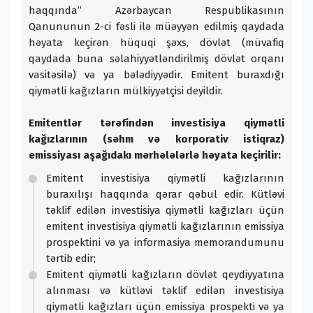
haqqında” Azərbaycan Respublikasının
Qanununun 2-ci fəsli ilə müəyyən edilmiş qaydada
həyata keçirən hüquqi şəxs, dövlət (müvafiq
qaydada buna səlahiyyətləndirilmiş dövlət orqanı
vasitəsilə) və ya bələdiyyədir. Emitent buraxdığı
qiymətli kağızların mülkiyyətçisi deyildir.
Emitentlər tərəfindən investisiya qiymətli
kağızlarının (səhm və korporativ istiqraz)
emissiyası aşağıdakı mərhələlərlə həyata keçirilir:
Emitent investisiya qiymətli kağızlarının
buraxılışı haqqında qərar qəbul edir. Kütləvi
təklif edilən investisiya qiymətli kağızları üçün
emitent investisiya qiymətli kağızlarının emissiya
prospektini və ya informasiya memorandumunu
tərtib edir;
Emitent qiymətli kağızların dövlət qeydiyyatına
alınması və kütləvi təklif edilən investisiya
qiymətli kağızları üçün emissiya prospekti və ya