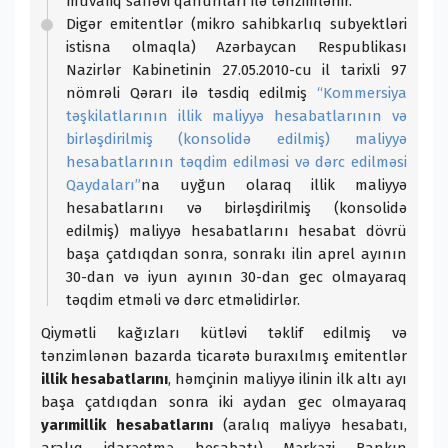
müvafiq sahəvi qanunları ilə tənzimlənir.
Digər emitentlər (mikro sahibkarlıq subyektləri
istisna olmaqla) Azərbaycan Respublikası
Nazirlər Kabinetinin 27.05.2010-cu il tarixli 97
nömrəli Qərarı ilə təsdiq edilmiş
“Kommersiya
təşkilatlarının illik maliyyə hesabatlarının və
birləşdirilmiş (konsolidə edilmiş) maliyyə
hesabatlarının təqdim edilməsi və dərc edilməsi
Qaydaları”
na uyğun olaraq illik maliyyə
hesabatlarını və birləşdirilmiş (konsolidə
edilmiş) maliyyə hesabatlarını hesabat dövrü
başa çatdıqdan sonra, sonrakı ilin aprel ayının
30-dan və iyun ayının 30-dan gec olmayaraq
təqdim etməli və dərc etməlidirlər.
Qiymətli kağızları kütləvi təklif edilmiş və
tənzimlənən bazarda ticarətə buraxılmış emitentlər
illik hesabatlarını
, həmçinin maliyyə ilinin ilk altı ayı
başa çatdıqdan sonra iki aydan gec olmayaraq
yarımillik hesabatlarını
(aralıq maliyyə hesabatı,