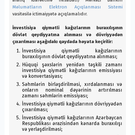
aralıq idarəetmə hesabatı) Mərkəzi Bankın
Məlumatların Elektron Açıqlanması Sistemi
vasitəsilə ictimaiyyətə açıqlamalıdır.
İnvestisiya qiymətli kağızlarının buraxılışının
dövlət qeydiyyatına alınması və dövriyyədən
çıxarılması aşağıdakı qaydada həyata keçirilir:
İnvestisiya qiymətli kağızlarının
buraxılışının dövlət qeydiyyatına alınması;
Hüquqi şəxslərin yenidən təşkili zamanı
investisiya qiymətli kağızlarının emissiyası
və konvertasiyası;
Səhmlərin birləşdirilməsi, xırdalanması və
onların nominal dəyərinin artırılması
zamanı səhmlərin emissiyası;
İnvestisiya qiymətli kağızlarının dövriyyədən
çıxarılması;
İnvestisiya qiymətli kağızlarının Azərbaycan
Respublikası ərazisindən kənarda buraxılışı
və yerləşdirilməsi;