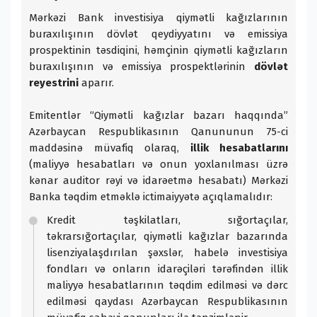
Mərkəzi Bank investisiya qiymətli kağızlarının
buraxılışının dövlət qeydiyyatını və emissiya
prospektinin təsdiqini, həmçinin qiymətli kağızların
buraxılışının və emissiya prospektlərinin
dövlət
reyestrini
aparır.
Emitentlər “Qiymətli kağızlar bazarı haqqında”
Azərbaycan Respublikasının Qanununun 75-ci
maddəsinə müvafiq olaraq,
illik hesabatlarını
(maliyyə hesabatları və onun yoxlanılması üzrə
kənar auditor rəyi və idarəetmə hesabatı) Mərkəzi
Banka təqdim etməklə ictimaiyyətə açıqlamalıdır:
Kredit təşkilatları, sığortaçılar,
təkrarsığortaçılar, qiymətli kağızlar bazarında
lisenziyalaşdırılan şəxslər, habelə investisiya
fondları və onların idarəçiləri tərəfindən illik
maliyyə hesabatlarının təqdim edilməsi və dərc
edilməsi qaydası Azərbaycan Respublikasının