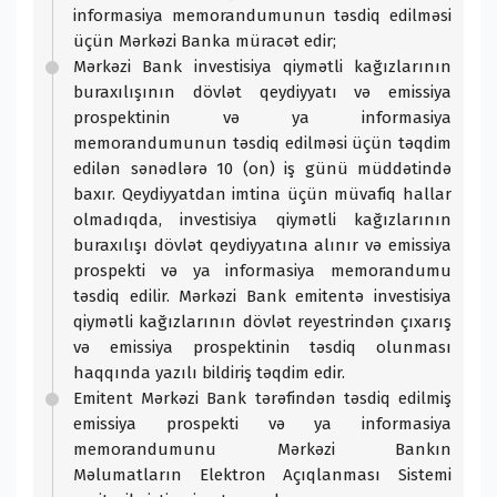
informasiya memorandumunun təsdiq edilməsi
üçün Mərkəzi Banka müracət edir;
Mərkəzi Bank investisiya qiymətli kağızlarının
buraxılışının dövlət qeydiyyatı və emissiya
prospektinin və ya informasiya
memorandumunun təsdiq edilməsi üçün təqdim
edilən sənədlərə 10 (on) iş günü müddətində
baxır. Qeydiyyatdan imtina üçün müvafiq hallar
olmadıqda, investisiya qiymətli kağızlarının
buraxılışı dövlət qeydiyyatına alınır və emissiya
prospekti və ya informasiya memorandumu
təsdiq edilir. Mərkəzi Bank emitentə investisiya
qiymətli kağızlarının dövlət reyestrindən çıxarış
və emissiya prospektinin təsdiq olunması
haqqında yazılı bildiriş təqdim edir.
Emitent Mərkəzi Bank tərəfindən təsdiq edilmiş
emissiya prospekti və ya informasiya
memorandumunu Mərkəzi Bankın
Məlumatların Elektron Açıqlanması Sistemi