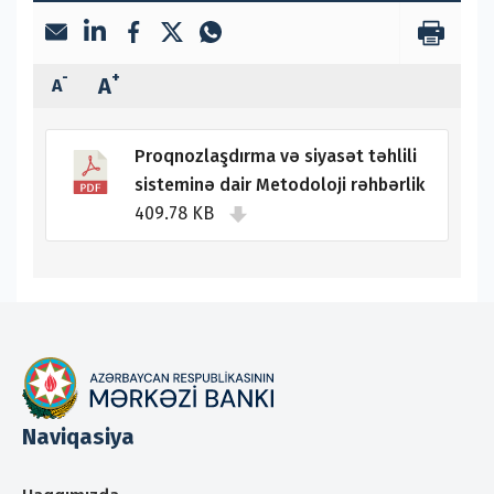
-
+
A
A
Proqnozlaşdırma və siyasət təhlili
sisteminə dair Metodoloji rəhbərlik
409.78 KB
Naviqasiya