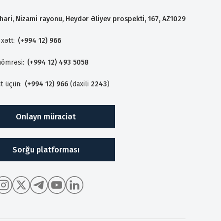
həri, Nizami rayonu, Heydər Əliyev prospekti, 167, AZ1029
xətt:
(+994 12) 966
nömrəsi:
(+994 12) 493 5058
t üçün:
(+994 12) 966
(daxili
2243
)
Onlayn müraciət
Sorğu platforması