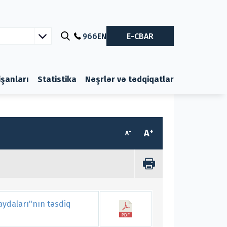
966
EN
E-CBAR
nişanları
Statistika
Nəşrlər və tədqiqatlar
-
+
A
A
aydaları"nın təsdiq