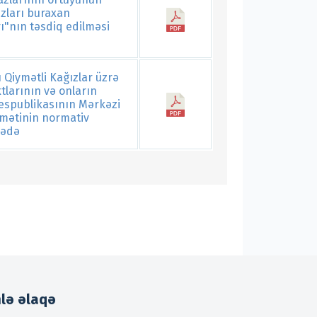
ızları buraxan
ı"nın təsdiq edilməsi
 Qiymətli Kağızlar üzrə
tlarının və onların
espublikasının Mərkəzi
dmətinin normativ
rədə
mlə əlaqə