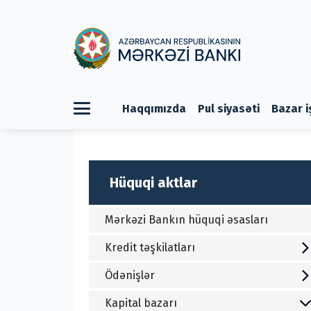
Haqqımızda
Pul siyasəti
Bazar i
Hüquqi aktlar
Mərkəzi Bankın hüquqi əsasları
Kredit təşkilatları
Ödənişlər
-
Kapital bazarı