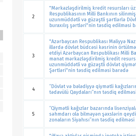
"Mərkəzləşdirilmiş kredit resursları ü
Respublikasının Milli Bankının silinm
2
uzunmüddətli və güzəştli şərtlərlə Dövl
buraxılış şərtləri"nin təsdiq edilməsi 
"Azərbaycan Respublikası Maliyyə Nazir
illərdə dövlət büdcəsi kəsrinin örtülmə
etdiyi Azərbaycan Respublikası Milli B
3
manat mərkəzləşdirilmiş kredit resu
uzunmüddətli və güzəştli dövlət qiymətl
Şərtləri"nin təsdiq edilməsi barədə
“Dövlət və bələdiyyə qiymətli kağızları
4
tədavülü Qaydaları”nın təsdiq edilməs
“Qiymətli kağızlar bazarında lisenziyal
5
səhmdarı ola bilməyən şəxslərin qeydi
zonaların Siyahısı”nın təsdiq edilməsi
"Əlavə aktivlər qismində ipoteka istiq