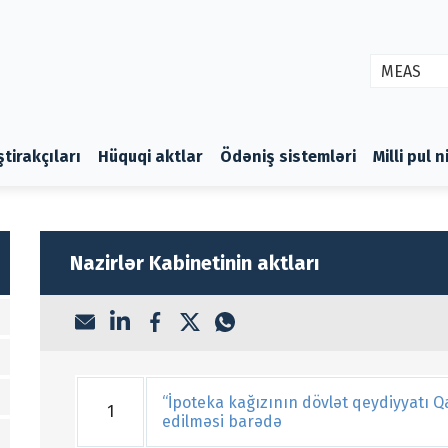
MEAS
ştirakçıları
Hüquqi aktlar
Ödəniş sistemləri
Milli pul 
Nazirlər Kabinetinin aktları
“İpoteka kağızının dövlət qeydiyyatı Q
1
edilməsi barədə