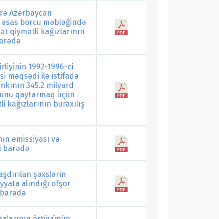
zrə Azərbaycan
iş əsas borcu məbləğində
ət qiymətli kağızlarının
barədə
liyinin 1992-1996-ci
si məqsədi ilə istifadə
ankının 345.2 milyard
rsunu qaytarmaq üçün
i kağızlarının buraxılış
nın emissiyası və
i barədə
aşdırılan şəxslərin
yyata alındığı ofşor
 barədə
razlarının örtüyünün