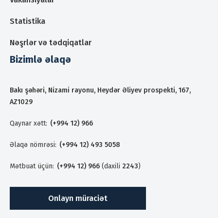
Statistika
Nəşrlər və tədqiqatlar
Bizimlə əlaqə
Bakı şəhəri, Nizami rayonu, Heydər Əliyev prospekti, 167,
AZ1029
Qaynar xətt:
(+994 12) 966
Əlaqə nömrəsi:
(+994 12) 493 5058
Mətbuat üçün:
(+994 12) 966
(daxili
2243
)
Onlayn müraciət