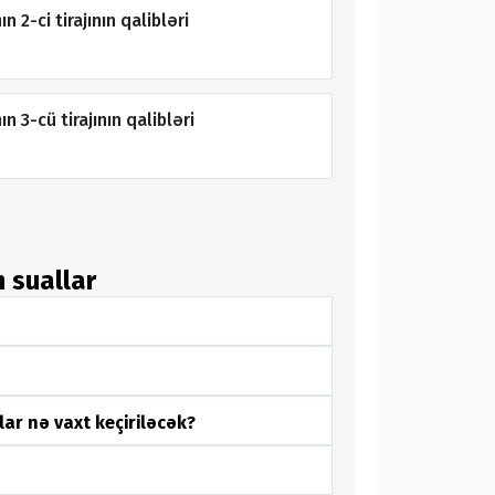
 2-ci tirajının qalibləri
n 3-cü tirajının qalibləri
n suallar
lar nə vaxt keçiriləcək?