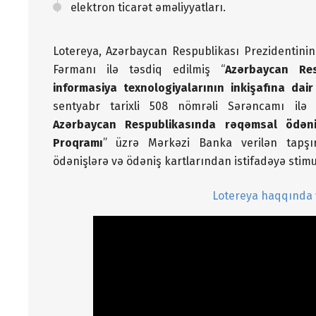
elektron ticarət əməliyyatları.
Lotereya, Azərbaycan Respublikası Prezidentinin 
Fərmanı ilə təsdiq edilmiş “
Azərbaycan Res
informasiya texnologiyalarının inkişafına dair 
sentyabr tarixli 508 nömrəli Sərəncamı ilə 
Azərbaycan Respublikasında rəqəmsal ödəniş
Proqramı
” üzrə Mərkəzi Banka verilən tapşır
ödənişlərə və ödəniş kartlarından istifadəyə stimul
Lotereya haqqında 