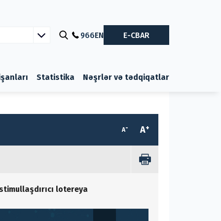
966
EN
E-CBAR
nişanları
Statistika
Nəşrlər və tədqiqatlar
-
+
A
A
stimullaşdırıcı lotereya