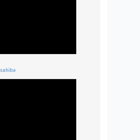
üsahibə