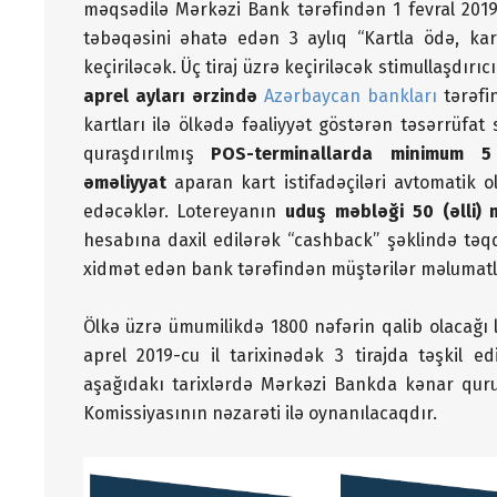
məqsədilə Mərkəzi Bank tərəfindən 1 fevral 2019-
təbəqəsini əhatə edən 3 aylıq “Kartla ödə, kart
keçiriləcək. Üç tiraj üzrə keçiriləcək stimullaşdırı
aprel ayları ərzində
Azərbaycan bankları
tərəfi
kartları ilə ölkədə fəaliyyət göstərən təsərrüfat
quraşdırılmış
POS-terminallarda minimum 
əməliyyat
aparan kart istifadəçiləri avtomatik
edəcəklər. Lotereyanın
uduş məbləği 50 (əlli)
hesabına daxil edilərək “cashback” şəklində tə
xidmət edən bank tərəfindən müştərilər məlumatl
Ölkə üzrə ümumilikdə 1800 nəfərin qalib olacağı l
aprel 2019-cu il tarixinədək 3 tirajda təşkil e
aşağıdakı tarixlərdə Mərkəzi Bankda kənar qur
Komissiyasının nəzarəti ilə oynanılacaqdır.