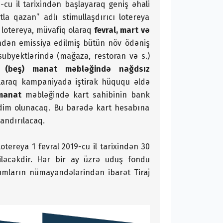
cu il tarixindən başlayaraq geniş əhali
la qazan” adlı stimullaşdırıcı lotereya
cı lotereya, müvafiq olaraq
fevral, mart və
ndən emissiya edilmiş bütün növ ödəniş
 subyektlərində (mağaza, restoran və s.)
5 (beş) manat məbləğində nağdsız
 olaraq kampaniyada iştirak hüququ əldə
 manat
məbləğində kart sahibinin bank
qdim olunacaq. Bu barədə kart hesabına
andırılacaq.
otereya 1 fevral 2019-cu il tarixindən 30
diləcəkdir. Hər bir ay üzrə uduş fondu
umların nümayəndələrindən ibarət Tiraj