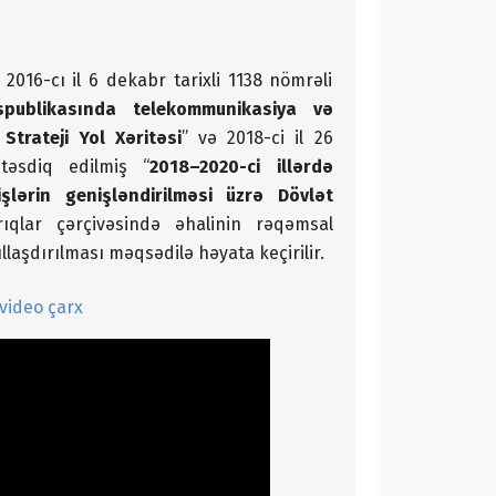
2016-cı il 6 dekabr tarixli 1138 nömrəli
publikasında telekommunikasiya və
Strateji Yol Xəritəsi
” və 2018-ci il 26
təsdiq edilmiş “
2018–2020-ci illərdə
lərin genişləndirilməsi üzrə Dövlət
ıqlar çərçivəsində əhalinin rəqəmsal
laşdırılması məqsədilə həyata keçirilir.
video çarx