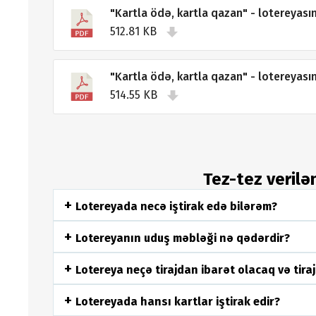
"Kartla ödə, kartla qazan" - lotereyasının
512.81 KB
"Kartla ödə, kartla qazan" - lotereyasını
514.55 KB
Tez-tez verilə
Lotereyada necə iştirak edə bilərəm?
Lotereyanın uduş məbləği nə qədərdir?
Lotereya neçə tirajdan ibarət olacaq və tiraj
Lotereyada hansı kartlar iştirak edir?