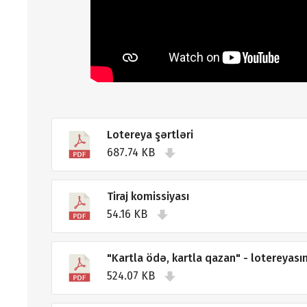
Lotereya şərtləri
687.74 KB
Tiraj komissiyası
54.16 KB
"Kartla ödə, kartla qazan" - lotereyasının
524.07 KB