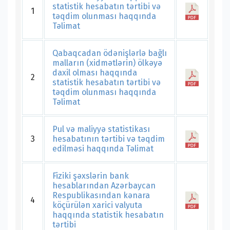
statistik hesabatın tərtibi və
1
təqdim olunması haqqında
Təlimat
Qabaqcadan ödənişlərlə bağlı
malların (xidmətlərin) ölkəyə
daxil olması haqqında
2
statistik hesabatın tərtibi və
təqdim olunması haqqında
Təlimat
Pul və maliyyə statistikası
3
hesabatının tərtibi və təqdim
edilməsi haqqında Təlimat
Fiziki şəxslərin bank
hesablarından Azərbaycan
Respublikasından kənara
4
köçürülən xarici valyuta
haqqında statistik hesabatın
tərtibi