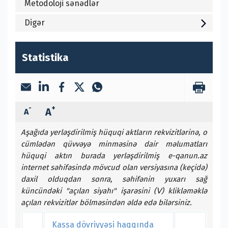
Metodoloji sənədlər
Digər
Statistika
-
+
A
A
Aşağıda yerləşdirilmiş hüquqi aktların rekvizitlərinə, o
cümlədən qüvvəyə minməsinə dair məlumatları
hüquqi aktın burada yerləşdirilmiş e-qanun.az
internet səhifəsində mövcud olan versiyasına (keçidə)
daxil olduqdan sonra, səhifənin yuxarı sağ
küncündəki "açılan siyahı" işarəsini (ꓦ) klikləməklə
açılan rekvizitlər bölməsindən əldə edə bilərsiniz.
Kassa dövriyyəsi haqqında