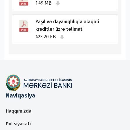
1.49 MB
Yaşıl və dayanıqlılıqla əlaqəli
kreditlər üzrə təlimat
423.20 KB
Naviqasiya
Haqqımızda
Pul siyasəti