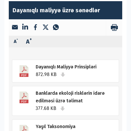
Dayanıqlı maliyyə üzrə sənədlər
-
+
A
A
Dayanıqlı Maliyyə Prinsipləri
872.98 KB
Banklarda ekoloji risklərin idarə
edilməsi üzrə təlimat
377.68 KB
Yaşıl Taksonomiya