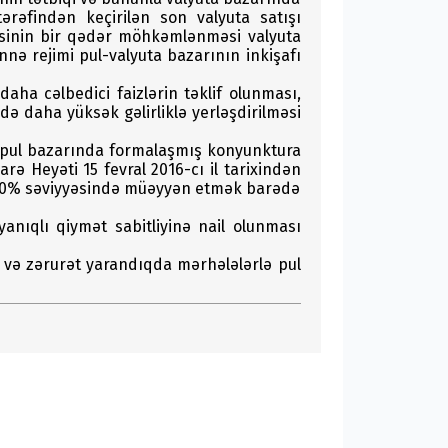
ərəfindən keçirilən son valyuta satışı
nəsinin bir qədər möhkəmlənməsi valyuta
nnə rejimi pul-valyuta bazarının inkişafı
daha cəlbedici faizlərin təklif olunması,
ədə daha yüksək gəlirliklə yerləşdirilməsi
ə pul bazarında formalaşmış konyunktura
rə Heyəti 15 fevral 2016-cı il tarixindən
isə 10% səviyyəsində müəyyən etmək barədə
nıqlı qiymət sabitliyinə nail olunması
 və zərurət yarandıqda mərhələlərlə pul