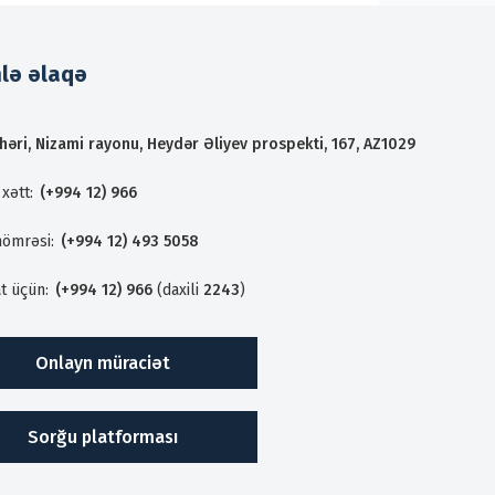
mlə əlaqə
həri, Nizami rayonu, Heydər Əliyev prospekti, 167, AZ1029
xətt:
(+994 12) 966
nömrəsi:
(+994 12) 493 5058
t üçün:
(+994 12) 966
(daxili
2243
)
Onlayn müraciət
Sorğu platforması