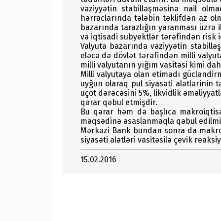
vəziyyətin stabilləşməsinə nail olm
hərraclarında tələbin təklifdən az o
bazarında tarazlığın yaranması üzrə il
və iqtisadi subyektlər tərəfindən risk
Valyuta bazarında vəziyyətin stabilləş
eləcə də dövlət tərəfindən milli valyut
milli valyutanın yığım vasitəsi kimi d
Milli valyutaya olan etimadı güclənd
uyğun olaraq pul siyasəti alətlərinin 
uçot dərəcəsini 5%, likvidlik əməliyya
qərar qəbul etmişdir.
Bu qərar həm də başlıca makroiqtisa
məqsədinə əsaslanmaqla qəbul edilmiş
Mərkəzi Bank bundan sonra da makroiq
siyasəti alətləri vasitəsilə çevik reaksi
15.02.2016