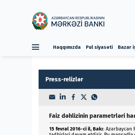
Haqqımızda
Pul siyasəti
Bazar i
Press-relizlər
Faiz dəhlizinin parametrləri h
15 fevral 2016-ci il, Bakı
: Azərbaycan 
tədbirləri davam etdirir. Bu məqsədlə