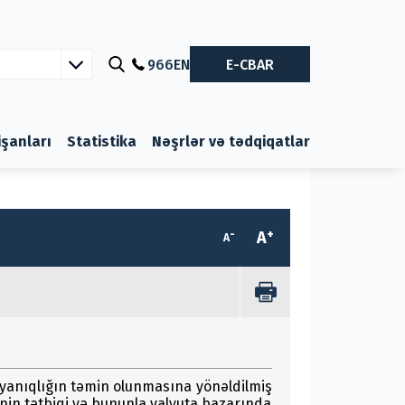
966
EN
E-CBAR
nişanları
Statistika
Nəşrlər və tədqiqatlar
-
+
A
A
ayanıqlığın təmin olunmasına yönəldilmiş
nin tətbiqi və bununla valyuta bazarında