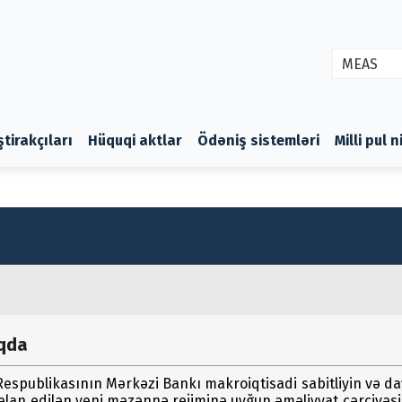
MEAS
ştirakçıları
Hüquqi aktlar
Ödəniş sistemləri
Milli pul 
aqda
Respublikasının Mərkəzi Bankı makroiqtisadi sabitliyin və d
 elan edilən yeni məzənnə rejiminə uyğun əməliyyat çərçivəsi