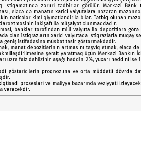
aq istiqamətində zəruri tədbirlər görülür. Mərkəzi Bank t
lması, eləcə də manatın xarici valyutalara nəzərən məzən
kin nəticələr kimi qiymətləndirilə bilər. Tətbiq olunan məzə
 idarəetməsinin inkişafı ilə müşaiyət olunmaqdadır.
məsi, banklar tərəfindən milli valyuta ilə depozitlərə görə 
ada olan istiqrazların xarici valyutada istiqrazlarla müqayis
aha geniş istifadəsinə müsbət təsir göstərməkdədir.
irmək, manat depozitlərinin artmasını təşviq etmək, eləcə d
təkmilləşdirilməsinə şərait yaratmaq üçün Mərkəzi Bankın İda
tları üzrə faiz dəhlizinin aşağı həddini 2%, yuxarı həddini 
di göstəricilərin proqnozuna və orta müddətli dövrdə daya
dir.
tisadi prosesləri və maliyyə bazarında vəziyyəti izləyəcək
ya verəcəkdir.