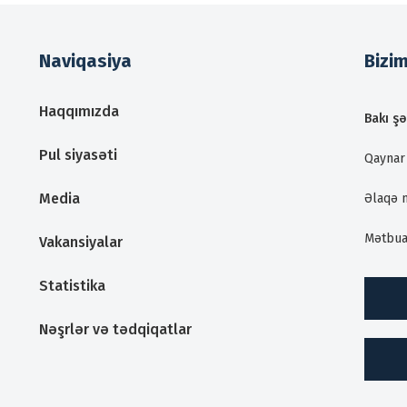
Naviqasiya
Bizi
Haqqımızda
Bakı şə
Pul siyasəti
Qaynar 
Media
Əlaqə 
Mətbua
Vakansiyalar
Statistika
Nəşrlər və tədqiqatlar