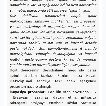
dəhlizinin yuxarı və aşağı həddləri isə uçot dərəcəsinə
simmetrik diapazonda ±3% müəyyənləşdirilmişdir.
Faiz dəhlizinin parametrləri haqda qərar
makroiqtisadi sabitliyin möhkəmlənməsi prosesləri
və son makroiqtisadi proqnozlar nəzərə alınmaqla
qəbul edilmişdir. İnflyasiya birrəqəmli səviyyədədir,
xarici sektor göstəriciləri pozitiv zonadadır, valyuta
bazarında sabitlik davam edir və iqtisadi aktivlik
güclənməkdədir. Son qiymətləndirmələr il ərzində
makroiqtisadi sabitliyin dayanıqlığının və iqtisadi
fəallığın güclənəcəyini göstərir ki, bu da monetar
şəraitin tədricən normallaşması üçün əsas yaradır.
Uçot dərəcəsinin dəyişdirilməsi haqqında qərar
qəbul edərkən Mərkəzi Bankın İdarə Heyəti
makroiqtisadi sabitliyə təsir edən aşağıdakı
prosesləri nəzərə almışdır.
İnflyasiya prosesləri.
Cari ilin ötən dövründə illik
inflyasiyanın azalması davam etmiş, inflyasiya
təkrəqəmli səviyyəyə enmişdir. Dövlət Statistika