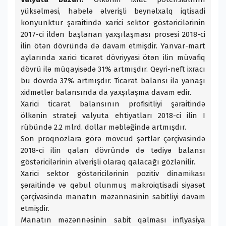
yüksəlməsi, habelə əlverişli beynəlxalq iqtisadi
konyunktur şəraitində xarici sektor göstəricilərinin
2017-ci ildən başlanan yaxşılaşması prosesi 2018-ci
ilin ötən dövründə də davam etmişdir. Yanvar-mart
aylarında xarici ticarət dövriyyəsi ötən ilin müvafiq
dövrü ilə müqayisədə 31% artmışdır. Qeyri-neft ixracı
bu dövrdə 37% artmışdır. Ticarət balansı ilə yanaşı
xidmətlər balansında da yaxşılaşma davam edir.
Xarici ticarət balansının profisitliyi şəraitində
ölkənin strateji valyuta ehtiyatları 2018-ci ilin I
rübündə 2.2 mlrd. dollar məbləğində artmışdır.
Son proqnozlara görə mövcud şərtlər çərçivəsində
2018-ci ilin qalan dövründə də tədiyə balansı
göstəricilərinin əlverişli olaraq qalacağı gözlənilir.
Xarici sektor göstəricilərinin pozitiv dinamikası
şəraitində və qəbul olunmuş makroiqtisadi siyasət
çərçivəsində manatın məzənnəsinin sabitliyi davam
etmişdir.
Manatın məzənnəsinin sabit qalması inflyasiya