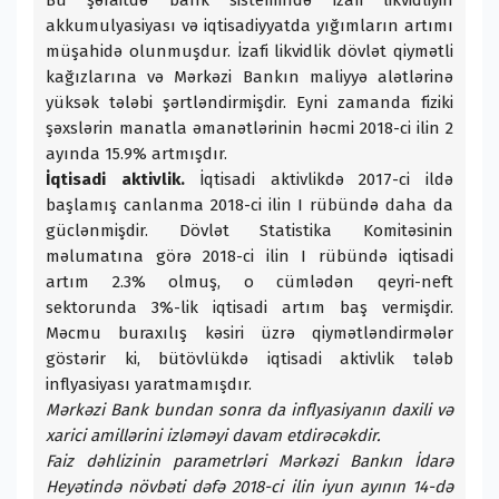
Bu şəraitdə bank sistemində izafi likvidliyin
akkumulyasiyası və iqtisadiyyatda yığımların artımı
müşahidə olunmuşdur. İzafi likvidlik dövlət qiymətli
kağızlarına və Mərkəzi Bankın maliyyə alətlərinə
yüksək tələbi şərtləndirmişdir. Eyni zamanda fiziki
şəxslərin manatla əmanətlərinin həcmi 2018-ci ilin 2
ayında 15.9% artmışdır.
İqtisadi aktivlik.
İqtisadi aktivlikdə 2017-ci ildə
başlamış canlanma 2018-ci ilin I rübündə daha da
güclənmişdir. Dövlət Statistika Komitəsinin
məlumatına görə 2018-ci ilin I rübündə iqtisadi
artım 2.3% olmuş, o cümlədən qeyri-neft
sektorunda 3%-lik iqtisadi artım baş vermişdir.
Məcmu buraxılış kəsiri üzrə qiymətləndirmələr
göstərir ki, bütövlükdə iqtisadi aktivlik tələb
inflyasiyası yaratmamışdır.
Mərkəzi Bank bundan sonra da inflyasiyanın daxili və
xarici amillərini izləməyi davam etdirəcəkdir.
Faiz dəhlizinin parametrləri Mərkəzi Bankın İdarə
Heyətində növbəti dəfə 2018-ci ilin iyun ayının 14-də