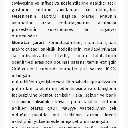
səviyyəsinə və inflyasiya gözləntilərinə azaldıcı təsir
göstərən mühüm amillərdən biri olmuşdur.
Məzənnənin sabitliyi başlıca olaraq əhalinin
əmanətləri üzrə dollarlaşmanın azalması
proseslərinin sürətlənməsi ilə müşaiyət
olunmuşdur.
Monetar şərait.
Formalaşdırılmış monetar şərait
makroiqtisadi sabitlik hədəflərinin reallaşdırılması
ilə iqtisadiyyatın likvidliyə olan tələbatının
ödənilməsi arasında optimal balansı təmin etmişdir.
2018-ci ilin I rübündə manatla pul bazası 10.9%
artmışdır.
Pul təklifinin genişlənməsi ilk növbədə iqtisadiyyatın
pula olan tələbatının ödənilməsinə və ödənişlərin
fasiləsizliyinə xidmət etmişdir. Fiskal sektor və bank
sisteminin likvidlik ehtiyacı pula tələbin mühüm
amilləri olaraq qalır. Maliyyə vasitəçiliyinin zəif
olduğu şəraitdə pul təklifinin artımı kredit
aktivliyinin yüksəlməsilə müşaiyət olunmamışdır.