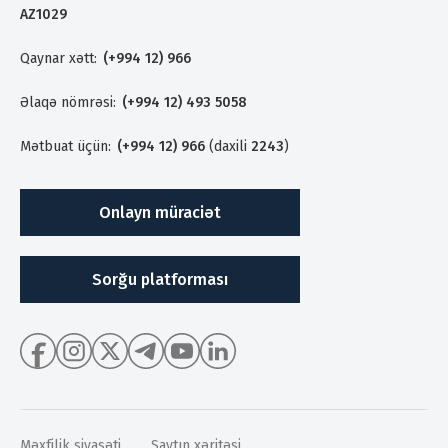
AZ1029
Qaynar xətt:
(+994 12) 966
Əlaqə nömrəsi:
(+994 12) 493 5058
Mətbuat üçün:
(+994 12) 966
(daxili
2243
)
Onlayn müraciət
Sorğu platforması
Məxfilik siyasəti
Saytın xəritəsi