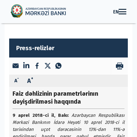
EN
Press-relizlər
-
+
A
A
Faiz dəhlizinin parametrlərinın
dəyişdirilməsi haqqında
9 aprel 2018-ci il, Bakı:
Azərbaycan Respublikası
Mərkəzi Bankının İdarə Heyəti 10 aprel 2018-ci il
tarixindən uçot dərəcəsinin 13%-dən 11%-ə
endirilməsi haqda qərar qəbul etmişdir. Faiz