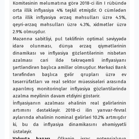
Komitəsinin məlumatına görə 2018-ci ilin I rübündə
orta illik inflyasiya 4% təşkil etmişdir. O cümlədən
orta illik inflyasiya ərzaq məhsulları üzrə 4.5%,
qeyri-ərzaq məhsulları üzrə 4.3%, xidmətlər üzrə
2.9% olmuşdur.
Məzənnə sabitliyi, pul təklifinin optimal səviyyədə
idarə olunması, dünya ərzaq qiymətlərinin
dinamikası və inflyasiya gözləntilərinin nisbətən
azalması cari ildə təkrəqəmli inflyasiyanı
şərtləndirən başlıca amillər olmuşdur. Mərkəzi Bank
tərəfindən başlıca gəlir qrupları üzrə ev
təsərrüfatları və real sektor müəssisələri arasında
aparılmış monitorinqlər inflyasiya gözləntilərində
azalma meyilinin davam etdiyini göstərir.
İnflyasiyanın azalması əhalinin real gəlirlərinin
artımını dəstəkləyir. 2018-ci ilin yanvar-fevral
aylarında əhalinin nominal gəlirləri 10.2% artmışdır
ki, bu da inflyasiya dinamikasını əhəmiyyətli
üstələyir.
Valyuta bazarı.
Ölkənin ixrac potensialının