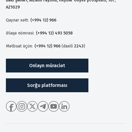
Bakı şəhəri, Nizami rayonu, Heydər Əliyev prospekti, 167,
AZ1029
Qaynar xətt:
(+994 12) 966
Əlaqə nömrəsi:
(+994 12) 493 5058
Mətbuat üçün:
(+994 12) 966
(daxili
2243
)
Onlayn müraciət
Sorğu platforması