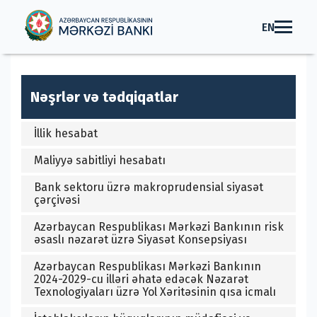
EN
Nəşrlər və tədqiqatlar
İllik hesabat
Maliyyə sabitliyi hesabatı
Bank sektoru üzrə makroprudensial siyasət
çərçivəsi
Azərbaycan Respublikası Mərkəzi Bankının risk
əsaslı nəzarət üzrə Siyasət Konsepsiyası
Azərbaycan Respublikası Mərkəzi Bankının
2024-2029-cu illəri əhatə edəcək Nəzarət
Texnologiyaları üzrə Yol Xəritəsinin qısa icmalı