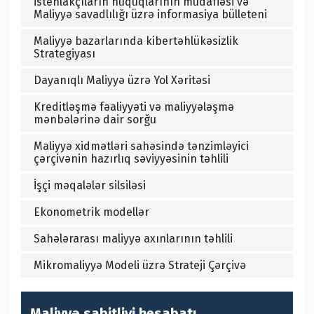
İstehlakçıların hüquqlarının müdafiəsi və
Maliyyə savadlılığı üzrə informasiya bülleteni
Maliyyə bazarlarında kibertəhlükəsizlik
Strategiyası
Dayanıqlı Maliyyə üzrə Yol Xəritəsi
Kreditləşmə fəaliyyəti və maliyyələşmə
mənbələrinə dair sorğu
Maliyyə xidmətləri sahəsində tənzimləyici
çərçivənin hazırlıq səviyyəsinin təhlili
İşçi məqalələr silsiləsi
Ekonometrik modellər
Sahələrarası maliyyə axınlarının təhlili
Mikromaliyyə Modeli üzrə Strateji Çərçivə
Maliyyə sabitliyi hesabatı