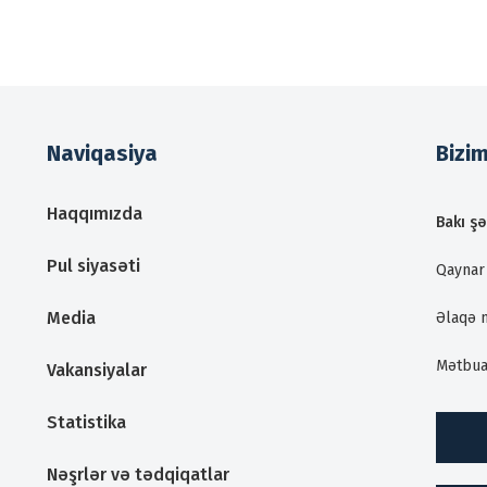
Naviqasiya
Bizi
Haqqımızda
Bakı şə
Pul siyasəti
Qaynar 
Media
Əlaqə 
Mətbua
Vakansiyalar
Statistika
Nəşrlər və tədqiqatlar