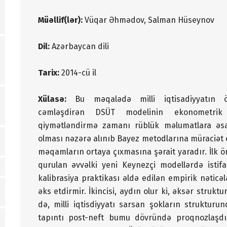
Müəllif(lər):
Vüqar Əhmədov, Salman Hüseynov
Dil:
Azərbaycan dili
Tarix:
2014-cü il
Xülasə:
Bu məqalədə milli iqtisadiyyatın ö
cəmləşdirən DSÜT modelinin ekonometrik q
qiymətləndirmə zamanı rüblük məlumatlara əs
olması nəzərə alınıb Bayez metodlarına müraciət e
məqamların ortaya çıxmasına şərait yaradır. İlk ön
qurulan əvvəlki yeni Keynezçi modellərdə istifa
kalibrasiya praktikası əldə edilən empirik nəticəl
əks etdirmir. İkincisi, aydın olur ki, əksər struktu
də, milli iqtisdiyyatı sarsan şokların struktur
tapıntı post-neft bumu dövründə proqnozlaşdır