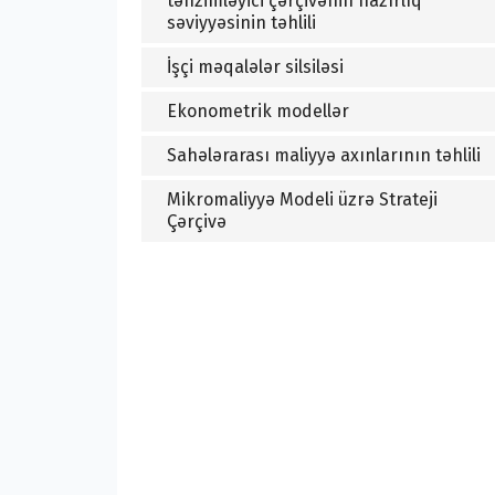
tənzimləyici çərçivənin hazırlıq
səviyyəsinin təhlili
İşçi məqalələr silsiləsi
Ekonometrik modellər
Sahələrarası maliyyə axınlarının təhlili
Mikromaliyyə Modeli üzrə Strateji
Çərçivə