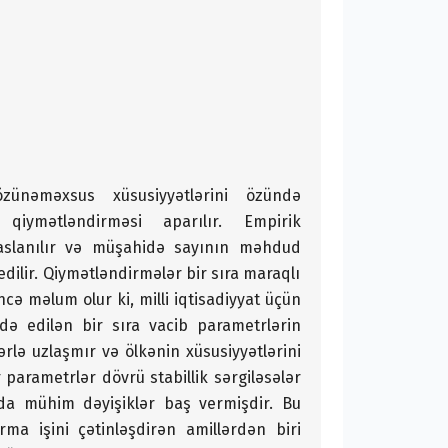
zünəməxsus xüsusiyyətlərini özündə
iymətləndirməsi aparılır. Empirik
aslanılır və müşahidə sayının məhdud
dilir. Qiymətləndirmələr bir sıra maraqlı
cə məlum olur ki, milli iqtisadiyyat üçün
də edilən bir sıra vacib parametrlərin
ərlə uzlaşmır və ölkənin xüsusiyyətlərini
r parametrlər dövrü stabillik sərgiləsələr
unda mühim dəyişiklər baş vermişdir. Bu
ma işini çətinləşdirən amillərdən biri