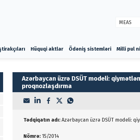
MEAS
ştirakçıları
Hüquqi aktlar
Ödəniş sistemləri
Milli pul 
Azərbaycan üzrə DSÜT modeli: qiymətlə
proqnozlaşdırma
Tədqiqatın adı:
Azərbaycan üzrə DSÜT modeli: qi
Nömrə:
15/2014