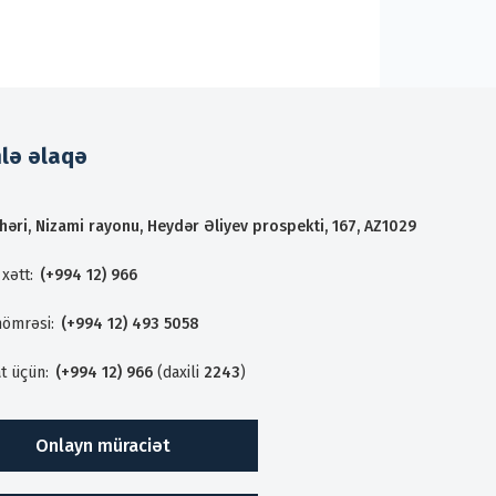
mlə əlaqə
həri, Nizami rayonu, Heydər Əliyev prospekti, 167, AZ1029
xətt:
(+994 12) 966
nömrəsi:
(+994 12) 493 5058
t üçün:
(+994 12) 966
(daxili
2243
)
Onlayn müraciət