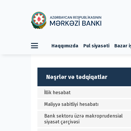
Haqqımızda
Pul siyasəti
Bazar i
Nəşrlər və tədqiqatlar
İllik hesabat
Maliyyə sabitliyi hesabatı
Bank sektoru üzrə makroprudensial
siyasət çərçivəsi