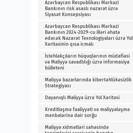
Azərbaycan Respublikası Mərkəzi
Bankının risk əsaslı nəzarət üzrə
Siyasət Konsepsiyası
Azərbaycan Respublikası Mərkəzi
Bankının 2024-2029-cu illəri əhatə
edəcək Nəzarət Texnologiyaları üzrə Yol
Xəritəsinin qısa icmalı
İstehlakçıların hüquqlarının müdafiəsi
və Maliyyə savadlılığı üzrə informasiya
bülleteni
Maliyyə bazarlarında kibertəhlükəsizlik
Strategiyası
Dayanıqlı Maliyyə üzrə Yol Xəritəsi
Kreditləşmə fəaliyyəti və maliyyələşmə
mənbələrinə dair sorğu
Maliyyə xidmətləri sahəsində