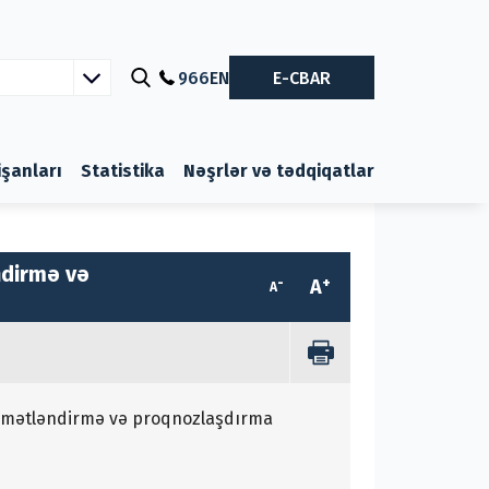
966
EN
E-CBAR
nişanları
Statistika
Nəşrlər və tədqiqatlar
ndirmə və
-
+
A
A
ymətləndirmə və proqnozlaşdırma