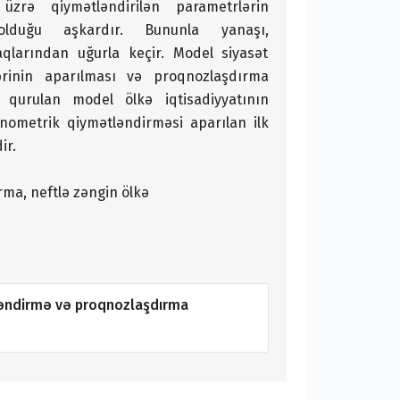
zrə qiymətləndirilən parametrlərin
 olduğu aşkardır. Bununla yanaşı,
aqlarından uğurla keçir. Model siyasət
lərinin aparılması və proqnozlaşdırma
 qurulan model ölkə iqtisadiyyatının
ometrik qiymətləndirməsi aparılan ilk
ir.
ma, neftlə zəngin ölkə
əndirmə və proqnozlaşdırma