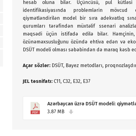
hesab oluna bilər. Üçüncüsü, pul kütləsi ü
identifikasiyasında problemlərin mövcud
qiymətləndirilən model bir sıra adekvatlıq sın
qurumları tərəfindən müxtəlif ssenari analiz
məqsədi üçün istifadə edilə bilər. Həmçinin,
özünəməxsusluğunu özündə ehtiva edən və ekon
DSÜT modeli olması səbəbindən də maraq kəsb ed
Açar sözlər:
DSÜT, Bayez metodları, proqnozlaşdır
JEL təsnifatı:
C11, C32, E32, E37
Azərbaycan üzrə DSÜT modeli: qiymətl
3.87 MB