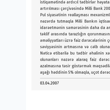
istiqamətində ardıcıl tədbirlər həyat
artırılması çərçivəsində Milli Bank 200
Pul siyasətinin reallaşması mexanizml
nəzərdə tutmaqla Milli Bankın iqtis
idarəetmənin səmərəsinin daha da art
təklif arasında tarazlığın qorunmasın
əməliyyatları üzrə faiz dərəcələrinin 
səviyyəsinin artmasına və cəlb olun
Nəticə etibarilə bu tədbir əhalinin 
olunanları nəzərə alaraq faiz dərəc
azalmasına təsir göstərmək məqsədilə M
aşağı həddinin 5% olmaqla, uçot dərə
03.04.2007