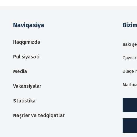
Naviqasiya
Bizi
Haqqımızda
Bakı şə
Pul siyasəti
Qaynar 
Media
Əlaqə 
Mətbua
Vakansiyalar
Statistika
Nəşrlər və tədqiqatlar