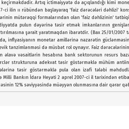
a keçirməkdədir. Artıq ictimaiyyətə də açıqlandığı kimi mon
7-ci ilin ıı rübündən başlayaraq 'faiz dərəcələri dəhlizi' ko
ərinin mütərəqqi formalarından olan 'faiz dəhlizinin' tətbi
adiyyatda pulun dəyərinə təsir etmək imkanlarının genişlə
ırılmasına şərait yaratmaqdan ibarətdir. (Bax 25/01/2007 ta
da, inflyasiyanın monetar amillərinə nəzarətin güclənməsin
çevik tənzimlənməsi də müsbət rol oynayır. Faiz dərəcələrinin
an əlavə vəsaitlərin hesabına bank sektorunun resurs baz
xərclər strukturuna adekvat təsir göstərməklə mühüm antiinf
ələrinə təsir göstərməklə pula olan izafi tələbi məhdudl
illi Bankın İdarə Heyəti 2 aprel 2007-ci il tarixindən etib
cəsinin 12% səviyyəsində müəyyən olunmasına dair qərar qəb