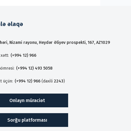
mlə əlaqə
həri, Nizami rayonu, Heydər Əliyev prospekti, 167, AZ1029
xətt:
(+994 12) 966
nömrəsi:
(+994 12) 493 5058
t üçün:
(+994 12) 966
(daxili
2243
)
Onlayn müraciət
Sorğu platforması