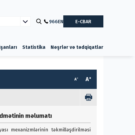
966
EN
E-CBAR
nişanları
Statistika
Nəşrlər və tədqiqatlar
-
+
A
A
Xidmətinin məlumatı
yası mexanizmlərinin təkmilləşdirilməsi