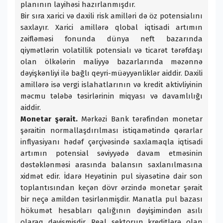
planının layihəsi hazırlanmışdır.
Bir sıra xarici və daxili risk amilləri də öz potensialını
saxlayır. Xarici amillərə qlobal iqtisadi artımın
zəifləməsi fonunda dünya neft bazarında
qiymətlərin volatillik potensialı və ticarət tərəfdaşı
olan ölkələrin maliyyə bazarlarında məzənnə
dəyişkənliyi ilə bağlı qeyri-müəyyənliklər aiddir. Daxili
amillərə isə vergi islahatlarının və kredit aktivliyinin
məcmu tələbə təsirlərinin miqyası və davamlılığı
aiddir.
Monetar şərait.
Mərkəzi Bank tərəfindən monetar
şəraitin normallaşdırılması istiqamətində qərarlar
inflyasiyanı hədəf çərçivəsində saxlamaqla iqtisadi
artımın potensial səviyyədə davam etməsinin
dəstəklənməsi arasında balansın saxlanılmasına
xidmət edir. İdarə Heyətinin pul siyasətinə dair son
toplantısından keçən dövr ərzində monetar şərait
bir neçə amildən təsirlənmişdir. Manatla pul bazası
hökumət hesabları qalığının dəyişimindən asılı
olaraq dəyişmişdir. Real sektorun kreditlərə olan