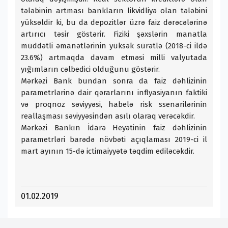
tələbinin artması bankların likvidliyə olan tələbini
yüksəldir ki, bu da depozitlər üzrə faiz dərəcələrinə
artırıcı təsir göstərir. Fiziki şəxslərin manatla
müddətli əmanətlərinin yüksək sürətlə (2018-ci ildə
23.6%) artmaqda davam etməsi milli valyutada
yığımların cəlbedici olduğunu göstərir.
Mərkəzi Bank bundan sonra da faiz dəhlizinin
parametrlərinə dair qərarlarını inflyasiyanın faktiki
və proqnoz səviyyəsi, habelə risk ssenarilərinin
reallaşması səviyyəsindən asılı olaraq verəcəkdir.
Mərkəzi Bankın İdarə Heyətinin faiz dəhlizinin
parametrləri barədə növbəti açıqlaması 2019-ci il
mart ayının 15-də ictimaiyyətə təqdim ediləcəkdir.
01.02.2019