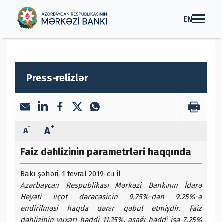
EN
Press-relizlər
-
+
A
A
Faiz dəhlizinin parametrləri haqqında
Bakı şəhəri, 1 fevral 2019-cu il
Azərbaycan Respublikası Mərkəzi Bankının İdarə
Heyəti uçot dərəcəsinin 9.75%-dən 9.25%-ə
endirilməsi haqda qərar qəbul etmişdir. Faiz
dəhlizinin yuxarı həddi 11.25%, aşağı həddi isə 7.25%