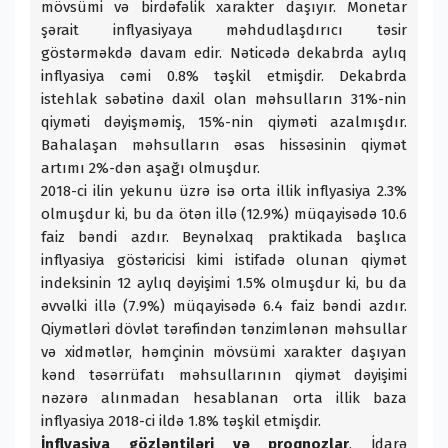
mövsümi və birdəfəlik xarakter daşıyır. Monetar
şərait inflyasiyaya məhdudlaşdırıcı təsir
göstərməkdə davam edir. Nəticədə dekabrda aylıq
inflyasiya cəmi 0.8% təşkil etmişdir. Dekabrda
istehlak səbətinə daxil olan məhsulların 31%-nin
qiyməti dəyişməmiş, 15%-nin qiyməti azalmışdır.
Bahalaşan məhsulların əsas hissəsinin qiymət
artımı 2%-dən aşağı olmuşdur.
2018-ci ilin yekunu üzrə isə orta illik inflyasiya 2.3%
olmuşdur ki, bu da ötən illə (12.9%) müqayisədə 10.6
faiz bəndi azdır. Beynəlxaq praktikada başlıca
inflyasiya göstəricisi kimi istifadə olunan qiymət
indeksinin 12 aylıq dəyişimi 1.5% olmuşdur ki, bu da
əvvəlki illə (7.9%) müqayisədə 6.4 faiz bəndi azdır.
Qiymətləri dövlət tərəfindən tənzimlənən məhsullar
və xidmətlər, həmçinin mövsümi xarakter daşıyan
kənd təsərrüfatı məhsullarının qiymət dəyişimi
nəzərə alınmadan hesablanan orta illik baza
inflyasiya 2018-ci ildə 1.8% təşkil etmişdir.
İnflyasiya gözləntiləri və proqnozlar
. İdarə