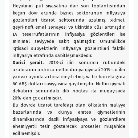
Heyətinin pul siyasətinə dair son toplantısından
keçən dövr ərzində biznes sektorunun inflyasiya
gözləntiləri ticarət sektorunda azalmış, xidmət,
qeyri-neft emal sənayesi və tikintidə cüzi artmışdır.
Ev təsərrüfatlarının inflyasiya gözləntiləri isə
minimal səviyyədə sabit qalmışdır. Ümumilikdə
iqtisadi subyektlərin inflyasiya gözləntiləri faktiki
inflyasiya ətrafında sabitləşməkdədir.
Xarici şərait.
2018-ci ilin sonuncu rübündəki
azalmanın ardınca neftin dünya qiyməti 2019-cu ilin
yanvar ayında artıma meyil etmiş və bir barrelə görə
60 ABŞ dolları səviyyəsinə qayıtmışdır. Neftin qiyməti
dekabrın sonundakı dib nöqtəsi ilə müqayisədə
20%-dən çox artmışdır.
Bu dövrdə ticarət tərəfdaşı olan ölkələrin maliyyə
bazarlarında və dünya əmtəə qiymətlərinin
dinamikasında daxili inflyasiyaya və gözləntilərə
əhəmiyyətli təsir göstərəcək proseslər müşahidə
edilməmişdir.