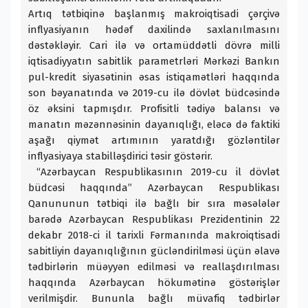
Artıq tətbiqinə başlanmış makroiqtisadi çərçivə
inflyasiyanın hədəf daxilində saxlanılmasını
dəstəkləyir. Cari ilə və ortamüddətli dövrə milli
iqtisadiyyatın sabitlik parametrləri Mərkəzi Bankın
pul-kredit siyasətinin əsas istiqamətləri haqqında
son bəyanatında və 2019-cu ilə dövlət büdcəsində
öz əksini tapmışdır. Profisitli tədiyə balansı və
manatın məzənnəsinin dayanıqlığı, eləcə də faktiki
aşağı qiymət artımının yaratdığı gözləntilər
inflyasiyaya stabilləşdirici təsir göstərir.
“Azərbaycan Respublikasının 2019-cu il dövlət
büdcəsi haqqında” Azərbaycan Respublikası
Qanununun tətbiqi ilə bağlı bir sıra məsələlər
barədə Azərbaycan Respublikası Prezidentinin 22
dekabr 2018-ci il tarixli Fərmanında makroiqtisadi
sabitliyin dayanıqlığının gücləndirilməsi üçün əlavə
tədbirlərin müəyyən edilməsi və reallaşdırılması
haqqında Azərbaycan hökumətinə göstərişlər
verilmişdir. Bununla bağlı müvafiq tədbirlər