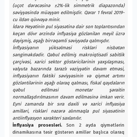
(uçot dərəcəsinə ±2%-lik simmetrik diapazonda)
səviyyəsində müəyyən edilmişdir. Qərar 1 fevral 2019-
cu ildən qüvvəyə minir.
İdarə Heyətinin pul siyasətinə dair son toplantısından
keçən dövr ərzində inflyasiya gözlənilən meyil üzrə
dəyişmiş, aşağı birrəqəmli səviyyədə qalmışdır.
İnflyasiyanın yüksəlməsi riskləri nisbətən
səngiməkdədir. Qəbul edilmiş makroiqtisadi sabitlik
çərçivəsi, xarici sektor göstəricilərinin yaxşılaşması,
valyuta bazarında tarazlı vəziyyətin davam etməsi,
inflyasiyanın faktiki səviyyəsinin və qiymət artımı
gözləntilərinin aşağı olaraq qalması, fiskal qaydaların
qəbul edilməsi monetar şəraitin
normallaşdırılmasının davam edilməsinə imkan verir.
Eyni zamanda bir sıra daxili və xarici inflyasiya
amilləri, riskləri nəzərə alınmaqla pul siyasətinin
antiinflyasyon xarakteri saxlanılır.
İnflyasiya prosesləri.
Son 2 ayda qiymətlərin
dinamikasına təsir göstərən amillər başlıca olaraq