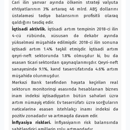
Cari ilin yanvar ayında ölkənin strateji valyuta
ehtiyatlarının 3% artaraq 46 mlrd. ABŞ dollarını
üstələməsi tədiyə balansının profisitli olaraq
qaldığını təsdiq edir.
İqtisadi aktivlik.
İqtisadi artım tempinin 2018-ci ilin
4-cü rübündə, xüsusən də dekabr ayında
yüksəlməsi müşahidə edilmişdir. 2018-ci ilin sonuna
iqtisadi artım 1.4% təşkil etmişdir. İqtisadi artım
qeyri-neft sektorunda 1.8% olmuşdur ki, bu da
əsasən ticari sektordan qaynaqlanmışdır. Qeyri-neft
sənayesində 9.1%, kənd təsərrüfatında 4.6% artım
müşahidə olunmuşdur.
Mərkəzi Bank tərəfindən həyata keçirilən real
sektorun monitorinqi əsasında hesablanan biznes
inam indeksi iqtisadiyyatın bütün sahələri üzrə
artım nümayiş etdirir. Ev təsərrüfatı üzrə sorğuların
nəticələrinə əsasən istehlakçı inamı indeksi də
pozitiv zonadadır və artmaqda davam edir.
İnflyasiya riskləri.
İnflyasiyanın risk balansında
sabitləşdirici amillərin rolu artmaqdadır.