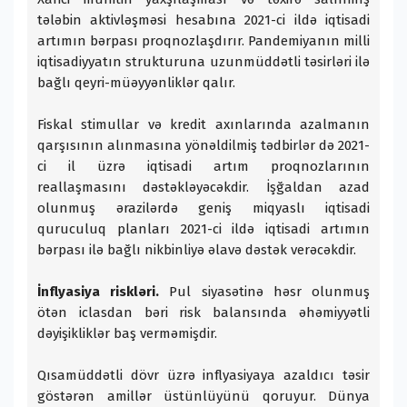
tələbin aktivləşməsi hesabına 2021-ci ildə iqtisadi
artımın bərpası proqnozlaşdırır. Pandemiyanın milli
iqtisadiyyatın strukturuna uzunmüddətli təsirləri ilə
bağlı qeyri-müəyyənliklər qalır.
Fiskal stimullar və kredit axınlarında azalmanın
qarşısının alınmasına yönəldilmiş tədbirlər də 2021-
ci il üzrə iqtisadi artım proqnozlarının
reallaşmasını dəstəkləyəcəkdir. İşğaldan azad
olunmuş ərazilərdə geniş miqyaslı iqtisadi
quruculuq planları 2021-ci ildə iqtisadi artımın
bərpası ilə bağlı nikbinliyə əlavə dəstək verəcəkdir.
İnflyasiya riskləri.
Pul siyasətinə həsr olunmuş
ötən iclasdan bəri risk balansında əhəmiyyətli
dəyişikliklər baş verməmişdir.
Qısamüddətli dövr üzrə inflyasiyaya azaldıcı təsir
göstərən amillər üstünlüyünü qoruyur. Dünya