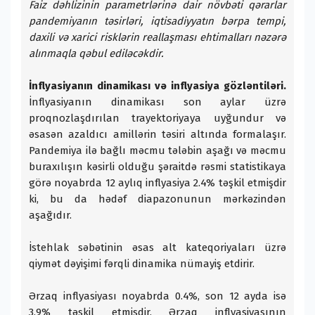
Faiz dəhlizinin parametrlərinə dair növbəti qərarlar
pandemiyanın təsirləri, iqtisadiyyatın bərpa tempi,
daxili və xarici risklərin reallaşması ehtimalları nəzərə
alınmaqla qəbul ediləcəkdir.
İnflyasiyanın dinamikası və inflyasiya gözləntiləri.
İnflyasiyanın dinamikası son aylar üzrə
proqnozlaşdırılan trayektoriyaya uyğundur və
əsasən azaldıcı amillərin təsiri altında formalaşır.
Pandemiya ilə bağlı məcmu tələbin aşağı və məcmu
buraxılışın kəsirli olduğu şəraitdə rəsmi statistikaya
görə noyabrda 12 aylıq inflyasiya 2.4% təşkil etmişdir
ki, bu da hədəf diapazonunun mərkəzindən
aşağıdır.
İstehlak səbətinin əsas alt kateqoriyaları üzrə
qiymət dəyişimi fərqli dinamika nümayiş etdirir.
Ərzaq inflyasiyası noyabrda 0.4%, son 12 ayda isə
3.9% təşkil etmişdir. Ərzaq inflyasiyasının