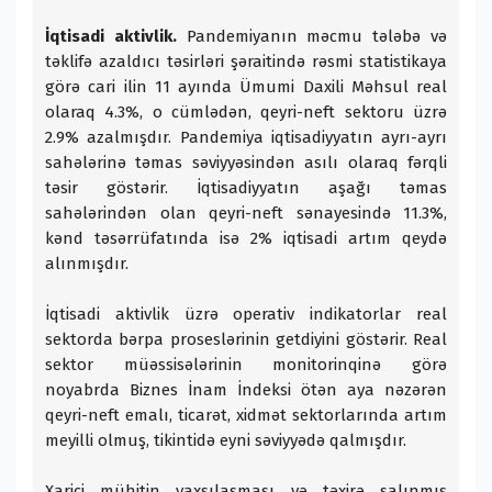
İqtisadi aktivlik.
Pandemiyanın məcmu tələbə və
təklifə azaldıcı təsirləri şəraitində rəsmi statistikaya
görə cari ilin 11 ayında Ümumi Daxili Məhsul real
olaraq 4.3%, o cümlədən, qeyri-neft sektoru üzrə
2.9% azalmışdır. Pandemiya iqtisadiyyatın ayrı-ayrı
sahələrinə təmas səviyyəsindən asılı olaraq fərqli
təsir göstərir. İqtisadiyyatın aşağı təmas
sahələrindən olan qeyri-neft sənayesində 11.3%,
kənd təsərrüfatında isə 2% iqtisadi artım qeydə
alınmışdır.
İqtisadi aktivlik üzrə operativ indikatorlar real
sektorda bərpa proseslərinin getdiyini göstərir. Real
sektor müəssisələrinin monitorinqinə görə
noyabrda Biznes İnam İndeksi ötən aya nəzərən
qeyri-neft emalı, ticarət, xidmət sektorlarında artım
meyilli olmuş, tikintidə eyni səviyyədə qalmışdır.
Xarici mühitin yaxşılaşması və təxirə salınmış