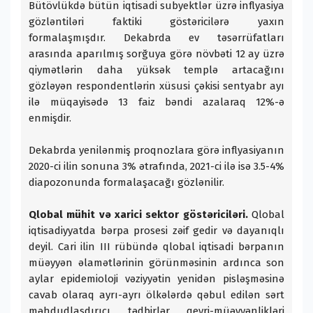
Bütövlükdə bütün iqtisadi subyektlər üzrə inflyasiya
gözləntiləri faktiki göstəricilərə yaxın
formalaşmışdır. Dekabrda ev təsərrüfatları
arasında aparılmış sorğuya görə növbəti 12 ay üzrə
qiymətlərin daha yüksək templə artacağını
gözləyən respondentlərin xüsusi çəkisi sentyabr ayı
ilə müqayisədə 13 faiz bəndi azalaraq 12%-ə
enmişdir.
Dekabrda yenilənmiş proqnozlara görə inflyasiyanın
2020-ci ilin sonuna 3% ətrafında, 2021-ci ilə isə 3.5-4%
diapozonunda formalaşacağı gözlənilir.
Qlobal mühit və xarici sektor göstəriciləri.
Qlobal
iqtisadiyyatda bərpa prosesi zəif gedir və dayanıqlı
deyil. Cari ilin III rübündə qlobal iqtisadi bərpanın
müəyyən əlamətlərinin görünməsinin ardınca son
aylar epidemioloji vəziyyətin yenidən pisləşməsinə
cavab olaraq ayrı-ayrı ölkələrdə qəbul edilən sərt
məhdudlaşdırıcı tədbirlər qeyri-müəyyənlikləri