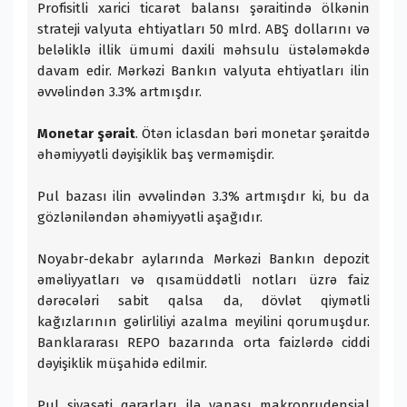
Profisitli xarici ticarət balansı şəraitində ölkənin
strateji valyuta ehtiyatları 50 mlrd. ABŞ dollarını və
beləliklə illik ümumi daxili məhsulu üstələməkdə
davam edir. Mərkəzi Bankın valyuta ehtiyatları ilin
əvvəlindən 3.3% artmışdır.
Monetar şərait
. Ötən iclasdan bəri monetar şəraitdə
əhəmiyyətli dəyişiklik baş verməmişdir.
Pul bazası ilin əvvəlindən 3.3% artmışdır ki, bu da
gözləniləndən əhəmiyyətli aşağıdır.
Noyabr-dekabr aylarında Mərkəzi Bankın depozit
əməliyyatları və qısamüddətli notları üzrə faiz
dərəcələri sabit qalsa da, dövlət qiymətli
kağızlarının gəlirliliyi azalma meyilini qorumuşdur.
Banklararası REPO bazarında orta faizlərdə ciddi
dəyişiklik müşahidə edilmir.
Pul siyasəti qərarları ilə yanaşı makroprudensial