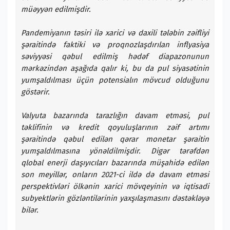
müəyyən edilmişdir.
Pandemiyanın təsiri ilə xarici və daxili tələbin zəifliyi
şəraitində faktiki və proqnozlaşdırılan inflyasiya
səviyyəsi qəbul edilmiş hədəf diapazonunun
mərkəzindən aşağıda qalır ki, bu da pul siyasətinin
yumşaldılması üçün potensialın mövcud olduğunu
göstərir.
Valyuta bazarında tarazlığın davam etməsi, pul
təklifinin və kredit qoyuluşlarının zəif artımı
şəraitində qəbul edilən qərar monetar şəraitin
yumşaldılmasına yönəldilmişdir. Digər tərəfdən
qlobal enerji daşıyıcıları bazarında müşahidə edilən
son meyillər, onların 2021-ci ildə də davam etməsi
perspektivləri ölkənin xarici mövqeyinin və iqtisadi
subyektlərin gözləntilərinin yaxşılaşmasını dəstəkləyə
bilər.