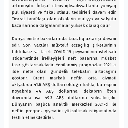
artırmışdır. İnkişaf etmiş iqtisadiyyatlarda yumşaq
pul siyasəti və fiskal stimul tədbirləri davam edir.
Ticarət tərəfdaşı olan ölkələrin maliyyə və valyuta
bazarlarında dalğalanmalar yüksək olaraq qalır.
Dünya əmtəə bazarlarında tarazlıq axtarışı davam
edir. Son vaxtlar müxtəlif əczaçılıq şirkətlərinin
təhlükəsiz və təsirli COVID-19 peyvəndinin istehsalı
istiqamətində irəliləyişləri neft bazarına müsbət
təsir göstərməkdədir. Yenilənmiş proqnozlar 2021-ci
ildə neftə olan gündəlik tələbatın artacağını
göstərir. Brent markalı neftin orta qiyməti
oktyabrda 41.6 ABŞ dolları olduğu halda, bu rəqəm
noyabrda 44 ABŞ dollarına, dekabrın ötən
dövründə isə 49.3 ABŞ dollarına yüksəlmişdir.
Dünyanın başlıca analitik mərkəzləri 2021-ci ilə
neftin proqnoz qiymətini yüksəltmək istiqamətində
təshih etməkdədirlər.