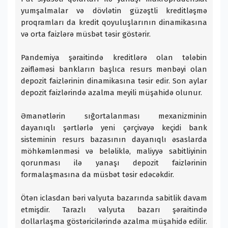
yumşalmalar və dövlətin güzəştli kreditləşmə
proqramları da kredit qoyuluşlarının dinamikasına
və orta faizlərə müsbət təsir göstərir.
Pandemiya şəraitində kreditlərə olan tələbin
zəifləməsi bankların başlıca resurs mənbəyi olan
depozit faizlərinin dinamikasına təsir edir. Son aylar
depozit faizlərində azalma meyili müşahidə olunur.
Əmanətlərin sığortalanması mexanizminin
dayanıqlı şərtlərlə yeni çərçivəyə keçidi bank
sisteminin resurs bazasının dayanıqlı əsaslarda
möhkəmlənməsi və beləliklə, maliyyə sabitliyinin
qorunması ilə yanaşı depozit faizlərinin
formalaşmasına da müsbət təsir edəcəkdir.
Ötən iclasdan bəri valyuta bazarında sabitlik davam
etmişdir. Tarazlı valyuta bazarı şəraitində
dollarlaşma göstəricilərində azalma müşahidə edilir.