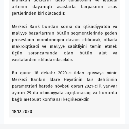
mümkün şokların idarə edilməsinin və iqtisadi
artımın dayanıqlı əsaslarla bərpasının əsas
şərtlərindən biri olacaqdır.
Mərkəzi Bank bundan sonra da iqtisadiyyatda və
maliyyə bazarlarının bütün seqmentlərində gedən
proseslərin monitorinqini davam etdirəcək, ölkədə
makroiqtisadi və maliyyə sabitliyini təmin etmək
üçün sərəncamında olan bütün alət və
vasitələrdən istifadə edəcəkdir.
Bu qərar 18 dekabr 2020-ci ildən qüvvəyə minir.
Mərkəzi Bankın İdarə Heyətinin faiz dəhlizinin
parametrləri barədə növbəti qərarı 2021-ci il yanvar
ayının 29-da ictimaiyyətə açıqlanacaq və bununla
bağlı mətbuat konfransı keçiriləcəkdir.
18.12.2020