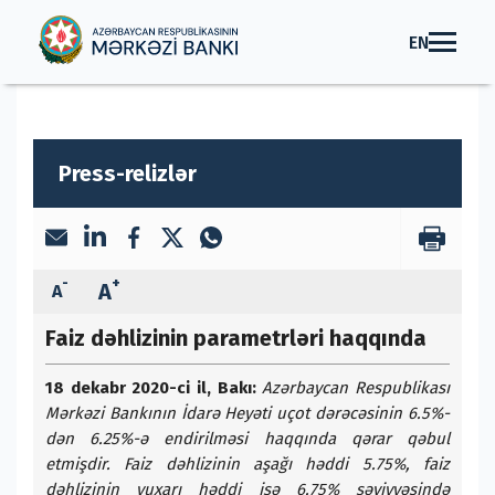
EN
Press-relizlər
-
+
A
A
Faiz dəhlizinin parametrləri haqqında
18 dekabr 2020-ci il, Bakı:
Azərbaycan Respublikası
Mərkəzi Bankının İdarə Heyəti uçot dərəcəsinin 6.5%-
dən 6.25%-ə endirilməsi haqqında qərar qəbul
etmişdir. Faiz dəhlizinin aşağı həddi 5.75%, faiz
dəhlizinin yuxarı həddi isə 6.75% səviyyəsində