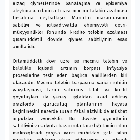
ərzaq qiymətlərində bahalaşma və epidemiya
əleyhinə xərclərin artması məcmu tələbin azalması
hesabına neytrallaşır. Manatın məzənnəsinin
sabitliyi və iqtisadiyyatda əhəmiyyətli qeyri-
müəyyənliklər fonunda kreditə tələbin azalması
qısamüddətli dövrdə qiymət sabitliyinin əsas
amilləridir.
Ortamüddətli dövr üzrə isə məcmu tələbin və
beləliklə iqtisadi artımın bərpası inflyasiya
proseslərinə təsir edən başlıca amilllərdən biri
olacaqdır. Məcmu tələbin bərpasına xarici mühitin
yaxşılaşması, təxirə salınmış tələb və kredit
qoyuluşları ilə yanaşı işğaldan azad edilmiş
ərazilərdə quruculuq planlarının həyata
keçirilməsini nəzərdə tutan fiskal aktivlik də müsbət
impulslar verəcəkdir. Bu dövrdə qiymətlərin
sabitliyini və valyuta bazarında tarazlığı təmin edən
makroiqtisadi çərçivə xarici mühitdən gələ bilən