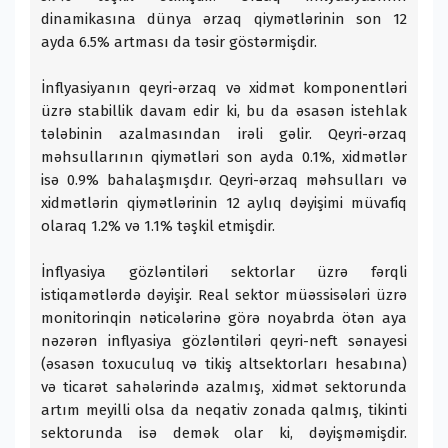
dinamikasına dünya ərzaq qiymətlərinin son 12
ayda 6.5% artması da təsir göstərmişdir.
İnflyasiyanın qeyri-ərzaq və xidmət komponentləri
üzrə stabillik davam edir ki, bu da əsasən istehlak
tələbinin azalmasından irəli gəlir. Qeyri-ərzaq
məhsullarının qiymətləri son ayda 0.1%, xidmətlər
isə 0.9% bahalaşmışdır. Qeyri-ərzaq məhsulları və
xidmətlərin qiymətlərinin 12 aylıq dəyişimi müvafiq
olaraq 1.2% və 1.1% təşkil etmişdir.
İnflyasiya gözləntiləri sektorlar üzrə fərqli
istiqamətlərdə dəyişir. Real sektor müəssisələri üzrə
monitorinqin nəticələrinə görə noyabrda ötən aya
nəzərən inflyasiya gözləntiləri qeyri-neft sənayesi
(əsasən toxuculuq və tikiş altsektorları hesabına)
və ticarət sahələrində azalmış, xidmət sektorunda
artım meyilli olsa da neqativ zonada qalmış, tikinti
sektorunda isə demək olar ki, dəyişməmişdir.